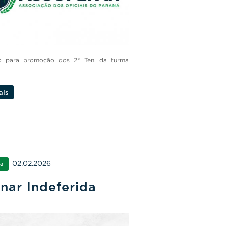
ENTRAR
cio para promoção dos 2° Ten. da turma
ais
02.02.2026
ra
nar Indeferida