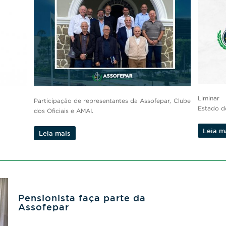
Liminar
Participação de representantes da Assofepar, Clube
Estado d
dos Oficiais e AMAI.
Leia m
Leia mais
Pensionista faça parte da
Assofepar