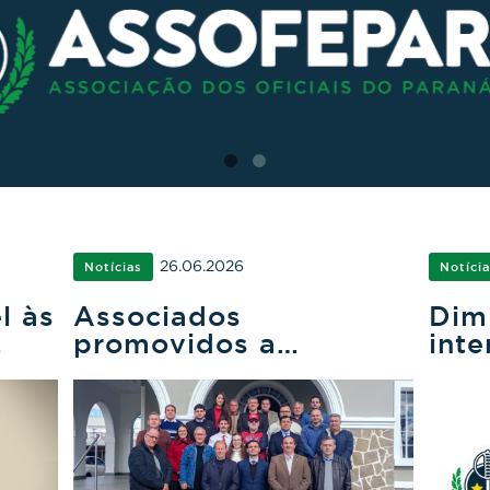
26.06.2026
Notícias
Notíci
l às
Associados
Dim
promovidos a
inte
Tenente-Coronel
Ten