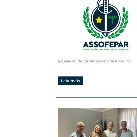
legislativa
Reuniu-se, de forma presencial e on-line
Leia mais