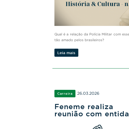
Qual é a relação da Polícia Militar com ess
tão amado pelos brasileiros?
Leia mais
26.03.2026
Carreira
Feneme realiza
reunião com entid
Estaduais para trat
de eleições e prop