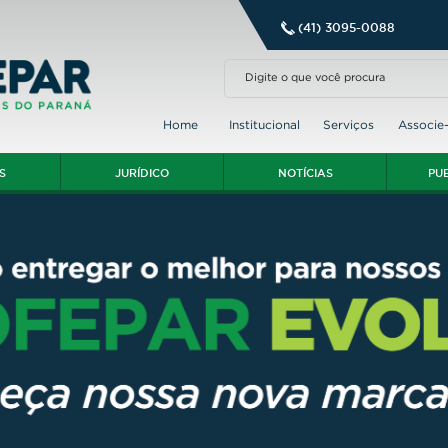
(41) 3095-0088
Home
Institucional
Serviços
Associe
S
JURÍDICO
NOTÍCIAS
PU