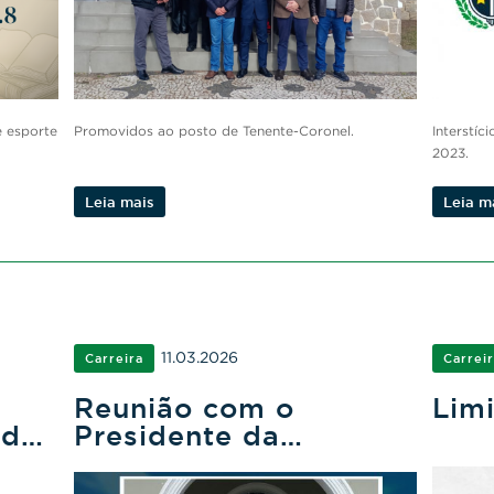
RECUPERAR SENHA
e esporte
Promovidos ao posto de Tenente-Coronel.
Interstí
2023.
Leia mais
Leia m
11.03.2026
Carreira
Carrei
Reunião com o
Limi
ades
Presidente da
ar
Assembleia
osta
Legislativa