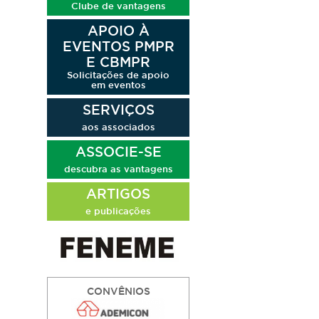
Clube de vantagens
APOIO À
EVENTOS PMPR
E CBMPR
Solicitações de apoio
em eventos
SERVIÇOS
aos associados
ASSOCIE-SE
descubra as vantagens
ARTIGOS
e publicações
CONVÊNIOS