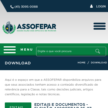
LOGIN
(41) 3095-0088
DOWNLOAD
/
HOME
DOWNLOAD
Aqui é o espaço em que a ASSOFEPAR disponibiliza arquivos para
que seus associados tenham acesso a conteúdo diversificado de
relevância para a Classe, tais como decisões judiciais, artigos
científicos, legislação e notas técnicas.
EDITAIS E DOCUMENTOS -
EDITAIS