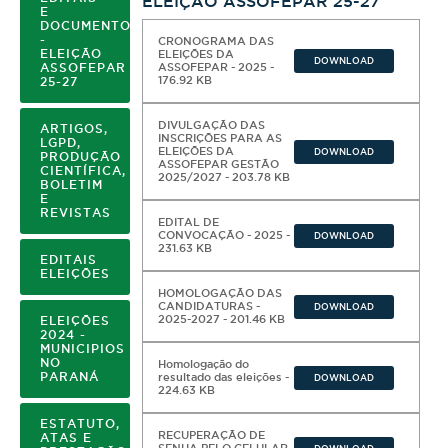
ELEIÇÃO ASSOFEPAR 25-27
E
DOCUMENTOS
-
CRONOGRAMA DAS
A FOTO
ELEIÇÃO
ELEIÇÕES DA
DOWNLOAD
ASSOFEPAR
ASSOFEPAR - 2025 -
176.92 KB
25-27
DIVULGAÇÃO DAS
ARTIGOS,
INSCRIÇÕES PARA AS
LGPD,
ELEIÇÕES DA
DOWNLOAD
PRODUÇÃO
ASSOFEPAR GESTÃO
CIENTÍFICA,
2025/2027 - 203.78 KB
BOLETIM
E
REVISTAS
EDITAL DE
CONVOCAÇÃO - 2025 -
DOWNLOAD
231.63 KB
AIS
EDITAIS
ELEIÇÕES
HOMOLOGAÇÃO DAS
CANDIDATURAS -
DOWNLOAD
2025-2027 - 201.46 KB
ELEIÇÕES
2024 -
MUNICIPIOS
NO
Homologação do
PARANÁ
resultado das eleições -
DOWNLOAD
224.63 KB
ESTATUTO,
RECUPERAÇÃO DE
ATAS E