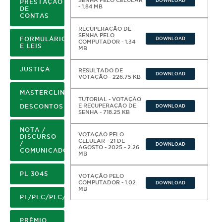
SENHA PELO CELULAR
DOWNLOAD
PRESTAÇÃO
- 1.84 MB
DE
CONTAS
RECUPERAÇÃO DE
SENHA PELO
FORMULÁRIOS
DOWNLOAD
COMPUTADOR - 1.34
E LEIS
MB
JUSTIÇA
RESULTADO DE
DOWNLOAD
VOTAÇÃO - 226.75 KB
MASTERCLIN
 minha filiação junto à ASSOFEPAR, bem como autorizo o desconto mensal em fol
-
TUTORIAL - VOTAÇÃO
,5% (meio por cento) do vencimento do 2“ Tenente, 1a referência. Para tanto, in
E RECUPERAÇÃO DE
DESCONTOS
DOWNLOAD
SENHA - 718.25 KB
NOTA /
VOTAÇÃO PELO
DISCURSO
CELULAR - 21 DE
/
DOWNLOAD
AGOSTO - 2025 - 2.26
COMUNICADO
MB
PL 3045
VOTAÇÃO PELO
COMPUTADOR - 1.02
DOWNLOAD
MB
PL/PEC/PLC/DECRETOS
PRÊMIO