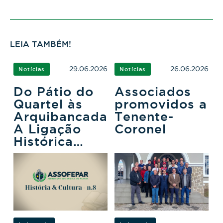
LEIA TAMBÉM!
29.06.2026
26.06.2026
Notícias
Notícias
Do Pátio do
Associados
Quartel às
promovidos a
Arquibancadas:
Tenente-
A Ligação
Coronel
Histórica
entre a PMPR
e o Futebol