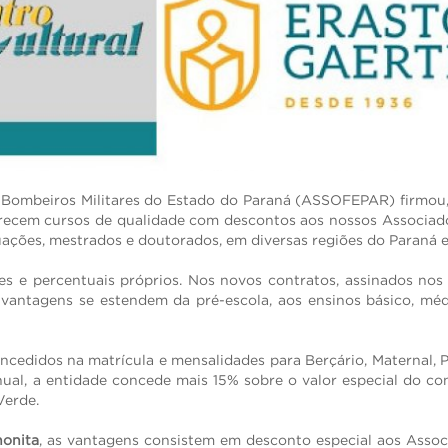
RECUPERAR SENHA
 e Bombeiros Militares do Estado do Paraná (ASSOFEPAR) firmou,
recem cursos de qualidade com descontos aos nossos Associados
ações, mestrados e doutorados, em diversas regiões do Paraná e a
s e percentuais próprios. Nos novos contratos, assinados nos 
antagens se estendem da pré-escola, aos ensinos básico, médi
ncedidos na matrícula e mensalidades para Berçário, Maternal, 
ual, a entidade concede mais 15% sobre o valor especial do con
 Verde.
onita
, as vantagens consistem em desconto especial aos Ass