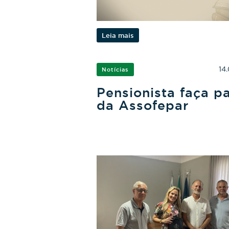
Leia mais
14
Notícias
Pensionista faça p
da Assofepar