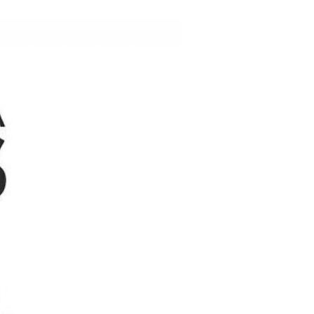
PRODUÇÃO
CIENTÍFICA,
BOLETIM E
REVISTAS
JUSTIÇA
EDITAIS
ELEIÇÕES
ATAS
PL 3045
MASTERCLIN -
DESCONTOS
ELEIÇÕES 2024 -
MUNICIPIOS NO
PARANÁ
PRÊMIO BOAS
PRÁTICAS - 2025
EDITAIS E
DOCUMENTOS -
ELEIÇÃO
ASSOFEPAR 25-
27