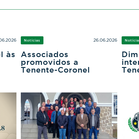
06.2026
26.06.2026
Notícias
Notíci
l às
Associados
Dim
promovidos a
inte
Tenente-Coronel
Ten