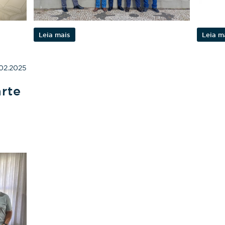
Leia mais
Leia m
.02.2025
arte