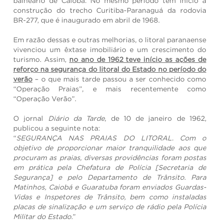
balneário de Caiobá. No mesmo período tem início a
construção do trecho Curitiba-Paranaguá da rodovia
BR-277, que é inaugurado em abril de 1968.
Em razão dessas e outras melhorias, o litoral paranaense
vivenciou um êxtase imobiliário e um crescimento do
turismo. Assim,
no ano de 1962 teve início as ações de
reforço na segurança do litoral do Estado no período do
verão
– o que mais tarde passou a ser conhecido como
“Operação Praias”, e mais recentemente como
“Operação Verão”.
O jornal
Diário da Tarde
, de 10 de janeiro de 1962,
publicou a seguinte nota:
“
SEGURANÇA NAS PRAIAS DO LITORAL. Com o
objetivo de proporcionar maior tranquilidade aos que
procuram as praias, diversas providências foram postas
em prática pela Chefatura de Polícia [Secretaria de
Segurança] e pelo Departamento de Trânsito. Para
Matinhos, Caiobá e Guaratuba foram enviados Guardas-
Vidas e Inspetores de Trânsito, bem como instaladas
placas de sinalização e um serviço de rádio pela Polícia
Militar do Estado.
”