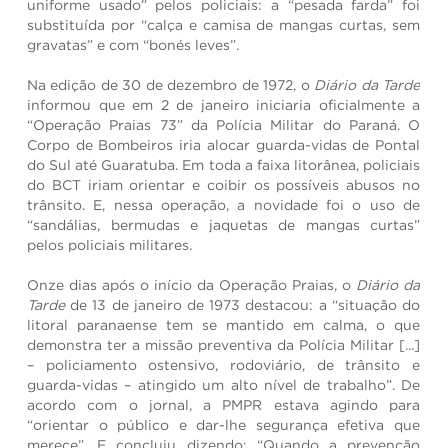
uniforme usado” pelos policiais: a “pesada farda” foi
substituída por “calça e camisa de mangas curtas, sem
gravatas” e com “bonés leves”.
Na edição de 30 de dezembro de 1972, o
Diário da Tarde
informou que em 2 de janeiro iniciaria oficialmente a
“Operação Praias 73” da Polícia Militar do Paraná. O
Corpo de Bombeiros iria alocar guarda-vidas de Pontal
do Sul até Guaratuba. Em toda a faixa litorânea, policiais
do BCT iriam orientar e coibir os possíveis abusos no
trânsito. E, nessa operação, a novidade foi o uso de
“sandálias, bermudas e jaquetas de mangas curtas”
pelos policiais militares.
Onze dias após o início da Operação Praias, o
Diário da
Tarde
de 13 de janeiro de 1973 destacou: a “situação do
litoral paranaense tem se mantido em calma, o que
demonstra ter a missão preventiva da Polícia Militar [...]
– policiamento ostensivo, rodoviário, de trânsito e
guarda-vidas – atingido um alto nível de trabalho”. De
acordo com o jornal, a PMPR estava agindo para
“orientar o público e dar-lhe segurança efetiva que
merece”. E concluiu dizendo: “Quando a prevenção