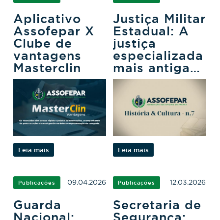
Aplicativo
Justiça Militar
Assofepar X
Estadual: A
Clube de
justiça
vantagens
especializada
Masterclin
mais antiga
do Paraná
Leia mais
Leia mais
09.04.2026
12.03.2026
Publicações
Publicações
Guarda
Secretaria de
Nacional:
Segurança: