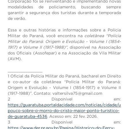
Corporação foi se reinventando e implementando novas
modalidades de policiamento, buscando sempre
garantir a segurança dos turistas durante a temporada
de verão.
Essa e outras histórias e informações sobre a Polícia
Militar do Paraná, você encontra na
coletânea “Polícia
Militar do Paraná: Origem e Evolução - Volume I (1854-
1917) e Volume II (1917-1988)”
, disponível na Associação
dos Oficiais (Assofepar) e na Associação da Vila Militar
(AVM).
_______________
1 Oficial da Polícia Militar do Paraná, bacharel em Direito
e co-autor da coletânea “Polícia Militar do Paraná:
Origem e Evolução - Volume I (1854-1917) e Volume II
(1917-1988)”. Contato: valtersilva75@gmail.com
2 Disponível em:
https://guaratuba.portaldacidade.com/noticias/cidade/um-
pouco-sobre-o-morro-do-cristo-maior-ponto-turistico-
de-guaratuba-4536
. Acesso em: 22 fev. 2026.
3 Disponível em:
https://www.der.pr.gov.br/Pagina/Historico-do-Ferry-