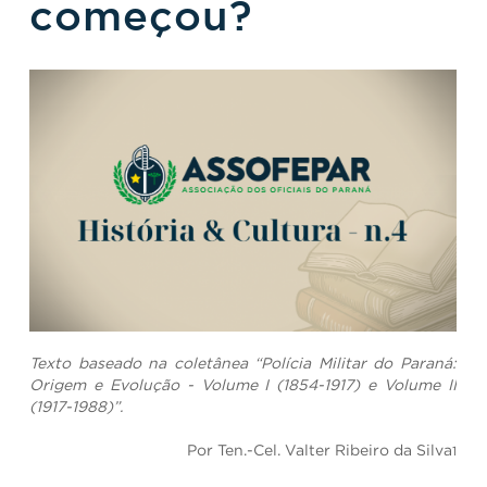
começou?
Texto baseado na coletânea “Polícia Militar do Paraná:
Origem e Evolução - Volume I (1854-1917) e Volume II
(1917-1988)”.
Por Ten.-Cel. Valter Ribeiro da Silva
1