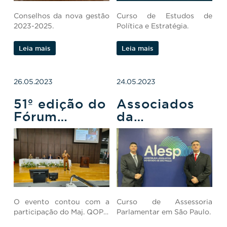
Conselhos da nova gestão
Curso de Estudos de
2023-2025.
Política e Estratégia.
Leia mais
Leia mais
26.05.2023
24.05.2023
51º edição do
Associados
Fórum
da
Nacional dos
ASSOFEPAR
Juizados
participam de
Especiais
Curso de
Assessoria
Parlamentar
em São Paulo
O evento contou com a
Curso de Assessoria
participação do Maj. QOPM
Parlamentar em São Paulo.
Valter Ribeiro da Silva.