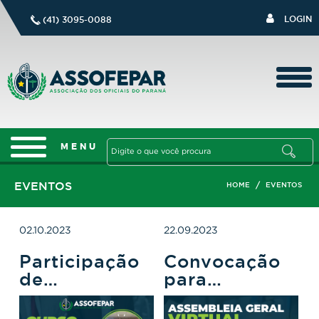
LOGIN
(41) 3095-0088
EVENTOS
/
HOME
EVENTOS
02.10.2023
22.09.2023
Participação
Convocação
de
para
conselheiro
associados se
da Assofepar
reunirem em