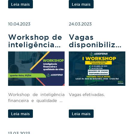
Leia mais
Leia mais
10.04.2023
24.03.2023
Workshop de
Vagas
inteligência
disponibilizada
financeira e
para o I
qualidade de
Workshop de
vida
inteligência
financeira e
qualidade de
vida
Workshop de inteligência
Vagas efetivadas.
financeira e qualidade de
vida.
Leia mais
Leia mais
13.03.2023