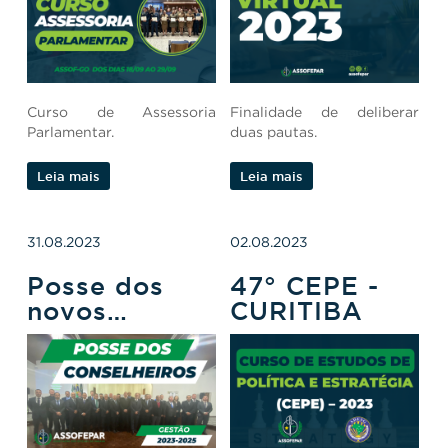
em curso no
Assembleia
estado de
Geral
Goiás
Curso de Assessoria
Finalidade de deliberar
Parlamentar.
duas pautas.
Leia mais
Leia mais
31.08.2023
02.08.2023
Posse dos
47° CEPE -
novos
CURITIBA
conselheiros
da Assofepar