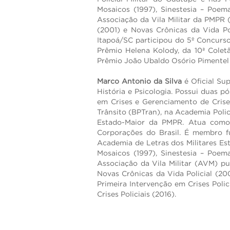
Mosaicos (1997), Sinestesia – Poem
Associação da Vila Militar da PMPR (
(2001) e Novas Crônicas da Vida Pol
Itapoá/SC participou do 5º Concurs
Prêmio Helena Kolody, da 10ª Colet
Prêmio João Ubaldo Osório Pimentel 
Marco Antonio da Silva
é Oficial Su
História e Psicologia. Possui duas p
em Crises e Gerenciamento de Crise
Trânsito (BPTran), na Academia Poli
Estado-Maior da PMPR. Atua como
Corporações do Brasil. É membro f
Academia de Letras dos Militares Es
Mosaicos (1997), Sinestesia – Poem
Associação da Vila Militar (AVM) pu
Novas Crônicas da Vida Policial (200
Primeira Intervenção em Crises Polic
Crises Policiais (2016).