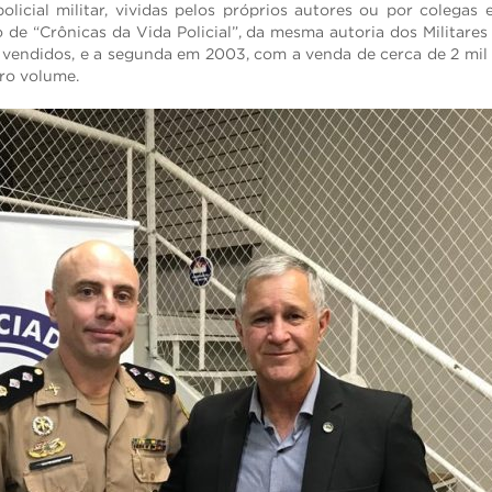
policial militar, vividas pelos próprios autores ou por colega
 de “Crônicas da Vida Policial”, da mesma autoria dos Militares
vendidos, e a segunda em 2003, com a venda de cerca de 2 mil
iro volume.