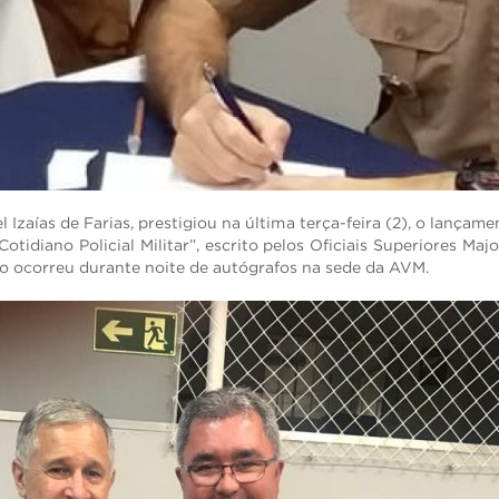
zaías de Farias, prestigiou na última terça-feira (2), o lançame
Cotidiano Policial Militar”, escrito pelos Oficiais Superiores Maj
o ocorreu durante noite de autógrafos na sede da AVM.
RECUPERAR SENHA