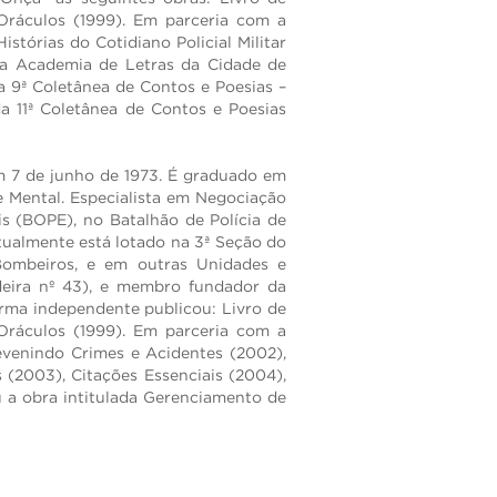
 Oráculos (1999). Em parceria com a
stórias do Cotidiano Policial Militar
Pela Academia de Letras da Cidade de
 9ª Coletânea de Contos e Poesias –
a 11ª Coletânea de Contos e Poesias
m 7 de junho de 1973. É graduado em
de Mental. Especialista em Negociação
s (BOPE), no Batalhão de Polícia de
tualmente está lotado na 3ª Seção do
ombeiros, e em outras Unidades e
eira nº 43), e membro fundador da
orma independente publicou: Livro de
 Oráculos (1999). Em parceria com a
revenindo Crimes e Acidentes (2002),
s (2003), Citações Essenciais (2004),
ou a obra intitulada Gerenciamento de