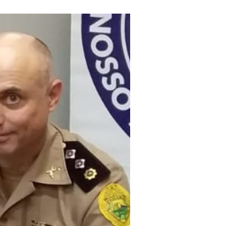
PRODUÇÃO
CIENTÍFICA,
BOLETIM E
REVISTAS
JUSTIÇA
EDITAIS
ELEIÇÕES
ATAS
PL 3045
MASTERCLIN -
DESCONTOS
ELEIÇÕES 2024 -
MUNICIPIOS NO
PARANÁ
PRÊMIO BOAS
PRÁTICAS - 2025
EDITAIS E
DOCUMENTOS -
ELEIÇÃO
ASSOFEPAR 25-
27