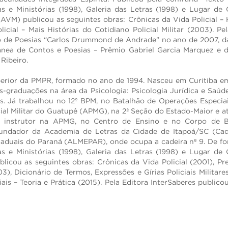
as e Ministórias (1998), Galeria das Letras (1998) e Lugar de
AVM) publicou as seguintes obras: Crônicas da Vida Policial – Hi
icial – Mais Histórias do Cotidiano Policial Militar (2003). 
o de Poesias “Carlos Drummond de Andrade” no ano de 2007, da
ânea de Contos e Poesias – Prêmio Gabriel Garcia Marquez e d
Ribeiro.
perior da PMPR, formado no ano de 1994. Nasceu em Curitiba e
ós-graduações na área da Psicologia: Psicologia Jurídica e Saú
s. Já trabalhou no 12º BPM, no Batalhão de Operações Especiai
cial Militar do Guatupê (APMG), na 2ª Seção do Estado-Maior e a
 instrutor na APMG, no Centro de Ensino e no Corpo de B
undador da Academia de Letras da Cidade de Itapoá/SC (Cad
taduais do Paraná (ALMEPAR), onde ocupa a cadeira nº 9. De f
as e Ministórias (1998), Galeria das Letras (1998) e Lugar de
blicou as seguintes obras: Crônicas da Vida Policial (2001), P
3), Dicionário de Termos, Expressões e Gírias Policiais Militare
iais – Teoria e Prática (2015). Pela Editora InterSaberes public