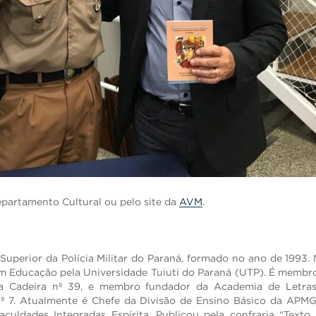
epartamento Cultural ou pelo site da
AVM
.
 Superior da Polícia Militar do Paraná, formado no ano de 1993.
em Educação pela Universidade Tuiuti do Paraná (UTP). É memb
a Cadeira nº 39, e membro fundador da Academia de Letras 
º 7. Atualmente é Chefe da Divisão de Ensino Básico da APM
aculdades Integradas Espírita. Publicou pela confraria “Text