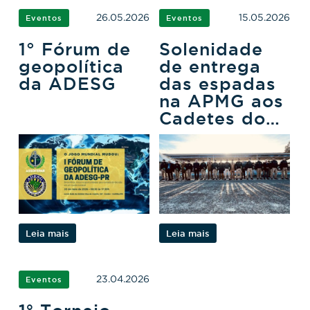
26.05.2026
15.05.2026
Eventos
Eventos
1° Fórum de
Solenidade
geopolítica
de entrega
da ADESG
das espadas
na APMG aos
Cadetes do
3ºCFO
Leia mais
Leia mais
23.04.2026
Eventos