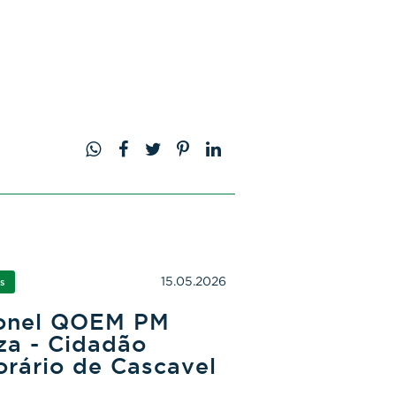
15.05.2026
s
onel QOEM PM
za - Cidadão
orário de Cascavel