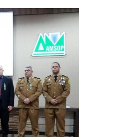
PRODUÇÃO
CIENTÍFICA,
BOLETIM E
REVISTAS
JUSTIÇA
EDITAIS
ELEIÇÕES
ATAS
PL 3045
MASTERCLIN -
DESCONTOS
ELEIÇÕES 2024 -
MUNICIPIOS NO
PARANÁ
PRÊMIO BOAS
PRÁTICAS - 2025
EDITAIS E
DOCUMENTOS -
ENTRAR
ELEIÇÃO
ASSOFEPAR 25-
27