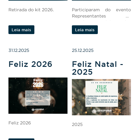
Retirada do kit 2026.
Participaram do evento
Representantes da
Assofepar, Clube dos
Oficiais e AMAI.
Leia mais
Leia mais
31.12.2025
25.12.2025
Feliz 2026
Feliz Natal -
2025
Feliz 2026
2025