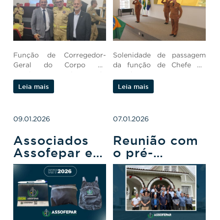
CBMPR
Função de Corregedor-
Solenidade de passagem
Geral do Corpo de
da função de Chefe do
Bombeiros Militar do
Estado-Maior.
Paraná.
Leia mais
Leia mais
09.01.2026
07.01.2026
Associados
Reunião com
Assofepar e
o pré-
agendamento
candidato a
para retirada
governador
do kit 2026