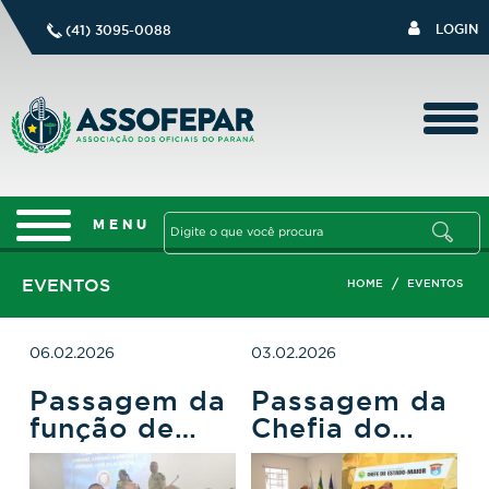
LOGIN
(41) 3095-0088
EVENTOS
/
HOME
EVENTOS
06.02.2026
03.02.2026
Passagem da
Passagem da
função de
Chefia do
Corregedor-
Estado-Maior
Geral do
da PMPR