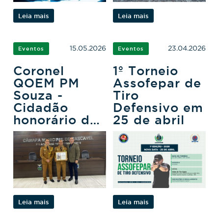
Leia mais
Leia mais
15.05.2026
23.04.2026
Eventos
Eventos
Coronel
1º Torneio
QOEM PM
Assofepar de
Souza -
Tiro
Cidadão
Defensivo em
honorário de
25 de abril
Cascavel
Leia mais
Leia mais