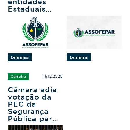
entidades
Estaduais
para tratar de
eleições e
proposta
legislativa
Leia mais
Leia mais
16.12.2025
Carreira
Câmara adia
votação da
PEC da
Segurança
Pública para
ano que vem