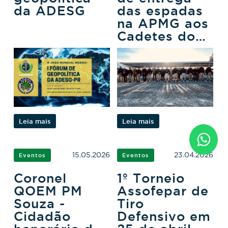
da ADESG
das espadas
na APMG aos
Cadetes do
3ºCFO
Leia mais
Leia mais
15.05.2026
23.04.2026
Eventos
Eventos
Coronel
1º Torneio
QOEM PM
Assofepar de
Souza -
Tiro
Cidadão
Defensivo em