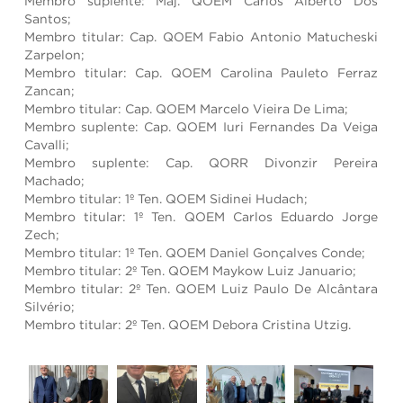
Membro suplente: Maj. QOEM Carlos Alberto Dos
Santos;
Membro titular: Cap. QOEM Fabio Antonio Matucheski
Zarpelon;
Membro titular: Cap. QOEM Carolina Pauleto Ferraz
Zancan;
Membro titular: Cap. QOEM Marcelo Vieira De Lima;
Membro suplente: Cap. QOEM Iuri Fernandes Da Veiga
Cavalli;
Membro suplente: Cap. QORR Divonzir Pereira
Machado;
Membro titular: 1º Ten. QOEM Sidinei Hudach;
Membro titular: 1º Ten. QOEM Carlos Eduardo Jorge
Zech;
Membro titular: 1º Ten. QOEM Daniel Gonçalves Conde;
Membro titular: 2º Ten. QOEM Maykow Luiz Januario;
Membro titular: 2º Ten. QOEM Luiz Paulo De Alcântara
Silvério;
Membro titular: 2º Ten. QOEM Debora Cristina Utzig.