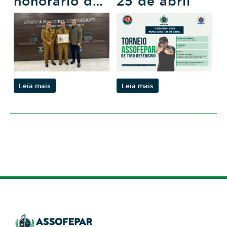
honorário de
25 de abril
Cascavel
Leia mais
Leia mais