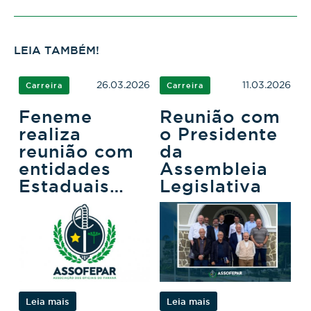
LEIA TAMBÉM!
26.03.2026
11.03.2026
Carreira
Carreira
Feneme
Reunião com
realiza
o Presidente
reunião com
da
entidades
Assembleia
Estaduais
Legislativa
para tratar de
eleições e
proposta
legislativa
Leia mais
Leia mais