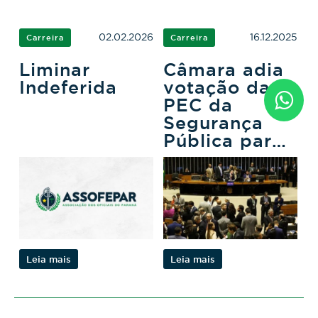
02.02.2026
16.12.2025
Carreira
Carreira
Liminar
Câmara adia
Indeferida
votação da
PEC da
Segurança
Pública para
ano que vem
Leia mais
Leia mais