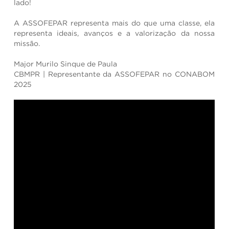
lado!
A ASSOFEPAR representa mais do que uma classe, ela
representa ideais, avanços e a valorização da nossa
missão.
Major Murilo Sinque de Paula
CBMPR | Representante da ASSOFEPAR no CONABOM
2025