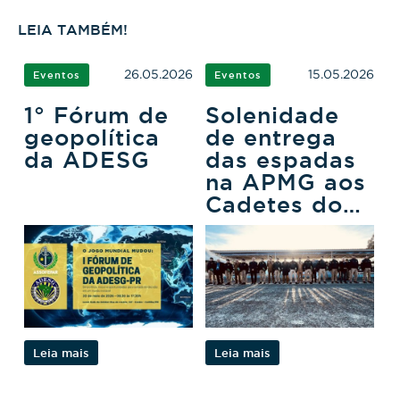
LEIA TAMBÉM!
26.05.2026
15.05.2026
Eventos
Eventos
1° Fórum de
Solenidade
geopolítica
de entrega
da ADESG
das espadas
na APMG aos
Cadetes do
3ºCFO
Leia mais
Leia mais