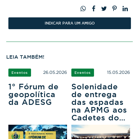
INDICAR PARA UM AMIGO
LEIA TAMBÉM!
26.05.2026
15.05.2026
Eventos
Eventos
1° Fórum de
Solenidade
geopolítica
de entrega
da ADESG
das espadas
na APMG aos
Cadetes do
3ºCFO