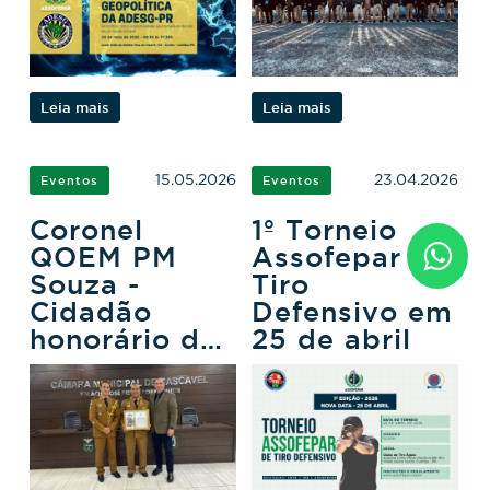
Leia mais
Leia mais
15.05.2026
23.04.2026
Eventos
Eventos
Coronel
1º Torneio
QOEM PM
Assofepar de
Souza -
Tiro
Cidadão
Defensivo em
honorário de
25 de abril
Cascavel