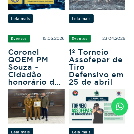
Leia mais
Leia mais
15.05.2026
23.04.2026
Eventos
Eventos
Coronel
1º Torneio
QOEM PM
Assofepar de
Souza -
Tiro
Cidadão
Defensivo em
honorário de
25 de abril
Cascavel
Leia mais
Leia mais