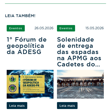
LEIA TAMBÉM!
26.05.2026
15.05.2026
Eventos
Eventos
1° Fórum de
Solenidade
geopolítica
de entrega
da ADESG
das espadas
na APMG aos
Cadetes do
3ºCFO
Leia mais
Leia mais