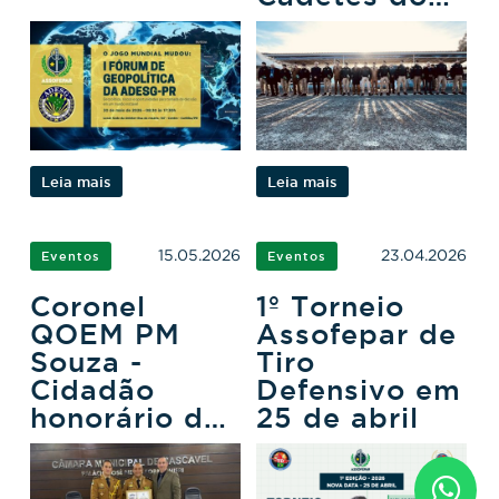
3ºCFO
Leia mais
Leia mais
15.05.2026
23.04.2026
Eventos
Eventos
Coronel
1º Torneio
QOEM PM
Assofepar de
Souza -
Tiro
Cidadão
Defensivo em
honorário de
25 de abril
Cascavel