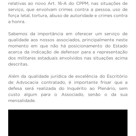
relativas ao novo Art. 16-A do CPPM, nas situações de
serviço, que envolvam crimes contra a pessoa, uso de
força letal, tortura, abuso de autoridade e crimes contra
a honra.
Sabemos da importância em oferecer um serviço de
qualidade aos nossos associados, principalmente neste
momento em que não há posicionamento do Estado
acerca da indicação de defensor para a representação
dos militares estaduais envolvidos nas situações acima
descritas.
Além da qualidade jurídica de excelência do Escritório
de Advocacia contratado, é importante frisar que a
defesa será realizada do Inquérito ao Plenário, sem
custo algum para o Associado, senão o da sua
mensalidade.