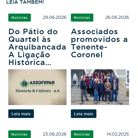
LEIA TAMBÉM!
29.06.2026
26.06.2026
Notícias
Notícias
Do Pátio do
Associados
Quartel às
promovidos a
Arquibancadas:
Tenente-
A Ligação
Coronel
Histórica
entre a PMPR
e o Futebol
Leia mais
Leia mais
23.06.2026
14.02.2025
Notícias
Notícias