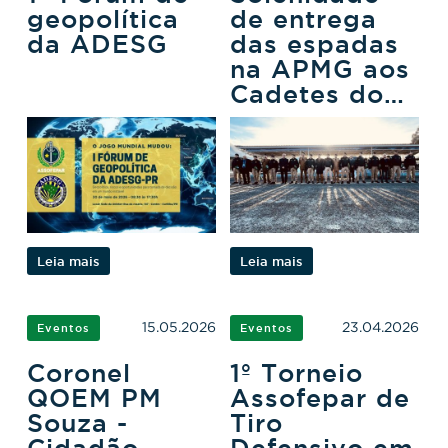
geopolítica
de entrega
da ADESG
das espadas
na APMG aos
Cadetes do
3ºCFO
Leia mais
Leia mais
15.05.2026
23.04.2026
Eventos
Eventos
Coronel
1º Torneio
QOEM PM
Assofepar de
Souza -
Tiro
Cidadão
Defensivo em