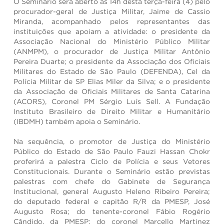
O Seminário será aberto às 14h desta terça-feira (4) pelo
procurador-geral de Justiça Militar, Jaime de Cassio
Miranda, acompanhado pelos representantes das
instituições que apoiam a atividade: o presidente da
Associação Nacional do Ministério Público Militar
(ANMPM), o procurador de Justiça Militar Antônio
Pereira Duarte; o presidente da Associação dos Oficiais
Militares do Estado de São Paulo (DEFENDA), Cel da
Polícia Militar de SP Elias Miler da Silva; e o presidente
da Associação de Oficiais Militares de Santa Catarina
(ACORS), Coronel PM Sérgio Luís Sell. A Fundação
Instituto Brasileiro de Direito Militar e Humanitário
(IBDMH) também apoia o Seminário.
Na sequência, o promotor de Justiça do Ministério
Público do Estado de São Paulo Fauzi Hassan Chokr
proferirá a palestra Ciclo de Polícia e seus Vetores
Constitucionais. Durante o Seminário estão previstas
palestras com chefe do Gabinete de Segurança
Institucional, general Augusto Heleno Ribeiro Pereira;
do deputado federal e capitão R/R da PMESP, José
Augusto Rosa; do tenente-coronel Fábio Rogério
Cândido, da PMESP; do coronel Marcello Martinez